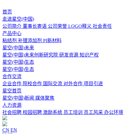
首页
走进星空(中国)
公司简介
董事长寄语
公司荣誉
LOGO释义
社会责任
产品中心
粘结剂
补锂添加剂
PI新材料
星空(中国)未来
星空(中国)未来创新研究院
研发资源
知识产权
星空(中国)生态
星空(中国)生态
合作交流
企业合作
院校合作
国际交流
对外合作
项目引进
星空首页
星空(中国)新闻
媒体聚焦
人力资源
社会招聘
校园招聘
激励系统
员工培训
员工风采
办公环境
CN
EN