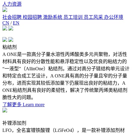
人力资源
社会招聘
校园招聘
激励系统
员工培训
员工风采
办公环境
CN
/
EN
粘结剂
A ONE是一款高分子量水溶性丙烯酸类多元共聚物，对活性
材料具有良好的分散性能和悬浮稳定性以及优良的粘结力的
“一液型”（AllinOne）粘结剂。通过对高分子链结构单元设计
和特定合成工艺设计，A ONE具有高的分子量且窄的分子量
分布，进而实现其较低添加量下仍展现出良好的粘结力，A
ONE粘结剂具有良好的柔韧性，解决了传统聚丙烯类粘结剂
脆性大的问题。
了解更多
Learn more
补锂添加剂
LFO，全名富锂铁酸锂（Li5FeO4），是一款补锂添加剂材