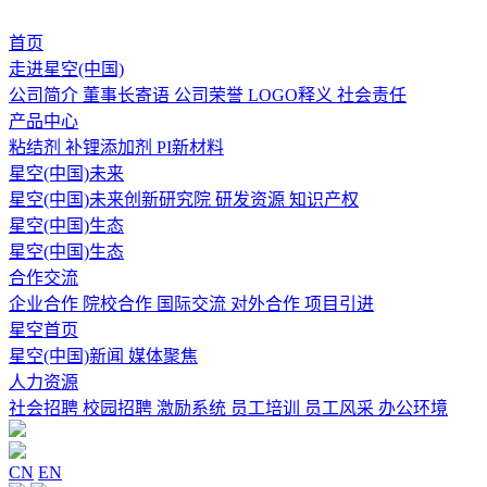
首页
走进星空(中国)
公司简介
董事长寄语
公司荣誉
LOGO释义
社会责任
产品中心
粘结剂
补锂添加剂
PI新材料
星空(中国)未来
星空(中国)未来创新研究院
研发资源
知识产权
星空(中国)生态
星空(中国)生态
合作交流
企业合作
院校合作
国际交流
对外合作
项目引进
星空首页
星空(中国)新闻
媒体聚焦
人力资源
社会招聘
校园招聘
激励系统
员工培训
员工风采
办公环境
CN
EN