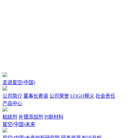
该产品适用于锂离子电池碳负
极、Si系负极材料体系。
走进星空(中国)
公司简介
董事长寄语
公司荣誉
LOGO释义
社会责任
产品中心
粘结剂
补锂添加剂
PI新材料
星空(中国)未来
星空(中国)未来创新研究院
研发资源
知识产权