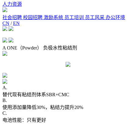
人力资源
社会招聘
校园招聘
激励系统
员工培训
员工风采
办公环境
CN
/
EN
A ONE（Powder） 负极水性粘结剂
A.
替代现有粘结剂体系SBR+CMC
B.
使用添加量降低30%，粘结力提升20%
C.
电池性能：只有更好